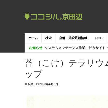
ホーム
検索
店舗・施設最新情報
口コミ
ココシル京田辺サービス終了のお知らせ
システムメンテナンス作業に伴うサイト
お知らせ
Love Kyotanabeマルシェが開催されます！(
苔（こけ）テラリウ
【重要：9月5日（火）22時】ココシル
ップ
京田辺市観光案内所で玉露や抹茶を体験
2
発表
2023年4月27日
0
2
3
年
6