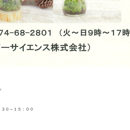
プ
：３０～１５：００