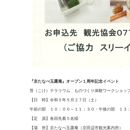
『京たなべ玉露庵』オープン１周年記念イベント
苔（こけ）テラリウム ものづくり体験ワークショッ
【日 時】令和５年５月２７日（土）
午前の部 １０：００～１１：３０・午後の部 １３
【定 員】各回先着５名様
【場 所】京たなべ玉露庵（京田辺市観光案内所）