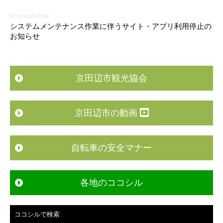
投
システムメンテナンス作業に伴うサイト・アプリ利用停止の
稿
お知らせ
ナ
ビ
ゲ
京田辺市観光協会
ー
シ
京田辺市の動画
ョ
ン
自転車の安全マナー
各地のココシル
ココシルで検索